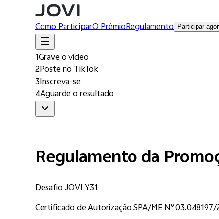
Como Participar
O Prêmio
Regulamento
Participar ago
1
Grave o vídeo
2
Poste no TikTok
3
Inscreva-se
4
Aguarde o resultado
1
Grave o vídeo
Regulamento da Promo
Vídeo de até 1 min no TikTok com sua história
2
Desafio JOVI Y31
Poste no TikTok
Certificado de Autorização SPA/ME Nº 03.048197/