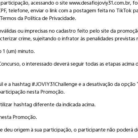
participação, acessando o site www.desafiojoviy31.com.br, f
PF, telefone, enviar o link com a postagem feita no TikTok p
Termos da Política de Privacidade.
nválidas ou imprecisas no cadastro feito pelo site da promoção
erizar crime, sujeitando o infrator às penalidades previstas n
o 1 (um) minuto.
Concurso, o interessado deverá seguir todas as etapas acima d
il e a hashtag #JOVIY31Challenge e a desativação da opção “C
 participação nesta Promoção.
ilizar hashtag diferente da indicada acima.
 nesta Promoção.
deu origem à sua participação, o participante não poderá de