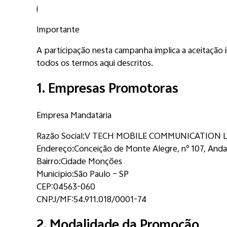
Filtro "Desafio JOVI Y31", @jovi.brasil e #JOVIY31
i
3
Importante
Inscreva-se
A participação nesta campanha implica a aceitação i
todos os termos aqui descritos.
Preencha o formulário com seus dados e o link do 
1. Empresas Promotoras
4
Aguarde o resultado
Empresa Mandatária
As 5 melhores histórias serão notificadas por e-mai
Razão Social:
V TECH MOBILE COMMUNICATION 
Endereço:
Conceição de Monte Alegre, nº 107, Anda
Bairro:
Cidade Monções
Município:
São Paulo – SP
CEP:
04563-060
CNPJ/MF:
54.911.018/0001-74
2. Modalidade da Promoção