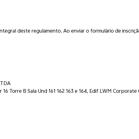
Challenge
ntegral deste regulamento. Ao enviar o formulário de inscriçã
vídeo
l e SMS
LTDA
r 16 Torre B Sala Und 161 162 163 e 164, Edif LWM Corporate