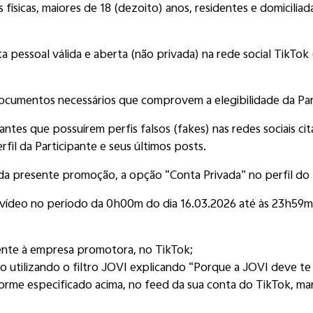
físicas, maiores de 18 (dezoito) anos, residentes e domicilia
ta pessoal válida e aberta (não privada) na rede social TikT
ocumentos necessários que comprovem a elegibilidade da Par
ntes que possuírem perfis falsos (fakes) nas redes sociais cit
erfil da Participante e seus últimos posts.
 da presente promoção, a opção “Conta Privada” no perfil do 
 vídeo no período da 0h00m do dia 16.03.2026 até às 23h59m do
cente à empresa promotora, no TikTok;
o utilizando o filtro JOVI explicando “Porque a JOVI deve te
rme especificado acima, no feed da sua conta do TikTok, marc