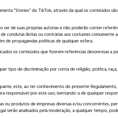
ramenta “Stories” do TikTok, através da qual os conteúdos sã
ser de suas próprias autorias e não poderão conter referência
a de condutas ilícitas ou contrárias aos costumes comumente a
ém de propagandas políticas de qualquer esfera.
ados os conteúdos que fizerem referências desonrosas a pess
tipo de discriminação por conta de religião, política, raça, 
ipante, este, ao ter conhecimento do presente Regulamento, 
a responsável por este uso, isentando-a de qualquer respons
s ou produtos de empresas diversas e/ou concorrentes, pers
legal serão analisados pela moderação, a qualquer tempo, p